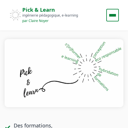
Pick & Learn
ingénierie pédagogique, e‑learning
par Claire Noyer
Pick & Learn - ingénierie péda
Des formations,